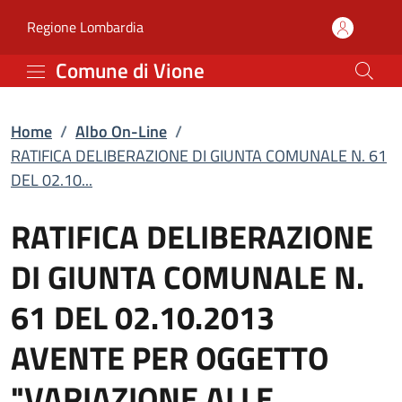
RATIFICA DELIBERAZION
Vai al contenuto principale
(apre in un'altra scheda).
Regione Lombardia
Comune di Vione
Home
/
Albo On-Line
/
RATIFICA DELIBERAZIONE DI GIUNTA COMUNALE N. 61
DEL 02.10...
RATIFICA DELIBERAZIONE
DI GIUNTA COMUNALE N.
61 DEL 02.10.2013
AVENTE PER OGGETTO
"VARIAZIONE ALLE