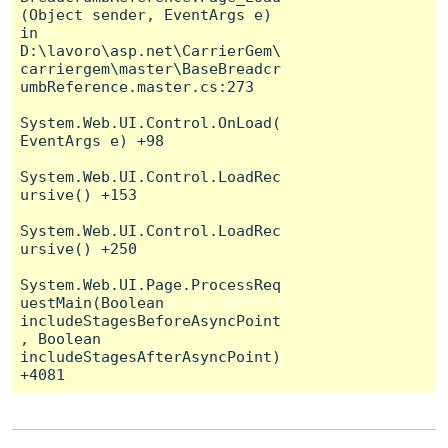
(Object sender, EventArgs e) 
in 
D:\lavoro\asp.net\CarrierGem\
carriergem\master\BaseBreadcr
umbReference.master.cs:273

System.Web.UI.Control.OnLoad(
EventArgs e) +98

System.Web.UI.Control.LoadRec
ursive() +153

System.Web.UI.Control.LoadRec
ursive() +250

System.Web.UI.Page.ProcessReq
uestMain(Boolean 
includeStagesBeforeAsyncPoint
, Boolean 
includeStagesAfterAsyncPoint) 