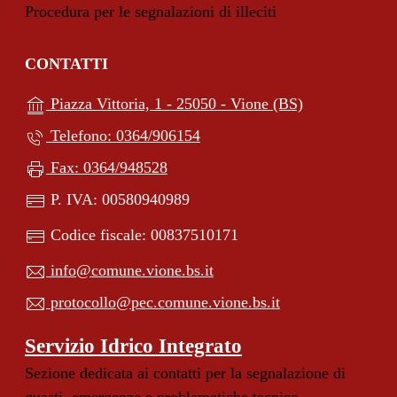
Procedura per le segnalazioni di illeciti
CONTATTI
(apre in un'alt
Piazza Vittoria, 1 - 25050 - Vione (BS)
Telefono: 0364/906154
Fax: 0364/948528
P. IVA: 00580940989
Codice fiscale: 00837510171
info@comune.vione.bs.it
protocollo@pec.comune.vione.bs.it
Servizio Idrico Integrato
Sezione dedicata ai contatti per la segnalazione di