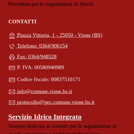
Procedura per le segnalazioni di illeciti
CONTATTI
(apre in un'alt
Piazza Vittoria, 1 - 25050 - Vione (BS)
Telefono: 0364/906154
Fax: 0364/948528
P. IVA: 00580940989
Codice fiscale: 00837510171
info@comune.vione.bs.it
protocollo@pec.comune.vione.bs.it
Servizio Idrico Integrato
Sezione dedicata ai contatti per la segnalazione di