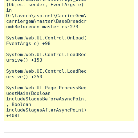
(Object sender, EventArgs e) 
in 
D:\lavoro\asp.net\CarrierGem\
carriergem\master\BaseBreadcr
umbReference.master.cs:273

System.Web.UI.Control.OnLoad(
EventArgs e) +98

System.Web.UI.Control.LoadRec
ursive() +153

System.Web.UI.Control.LoadRec
ursive() +250

System.Web.UI.Page.ProcessReq
uestMain(Boolean 
includeStagesBeforeAsyncPoint
, Boolean 
includeStagesAfterAsyncPoint) 