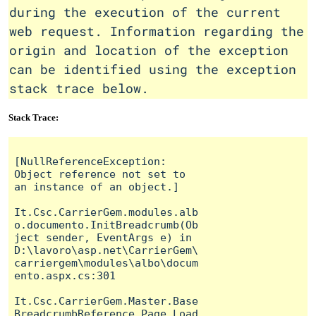
during the execution of the current
web request. Information regarding the
origin and location of the exception
can be identified using the exception
stack trace below.
Stack Trace:
[NullReferenceException: 
Object reference not set to 
an instance of an object.]

It.Csc.CarrierGem.modules.alb
o.documento.InitBreadcrumb(Ob
ject sender, EventArgs e) in 
D:\lavoro\asp.net\CarrierGem\
carriergem\modules\albo\docum
ento.aspx.cs:301

It.Csc.CarrierGem.Master.Base
BreadcrumbReference.Page_Load