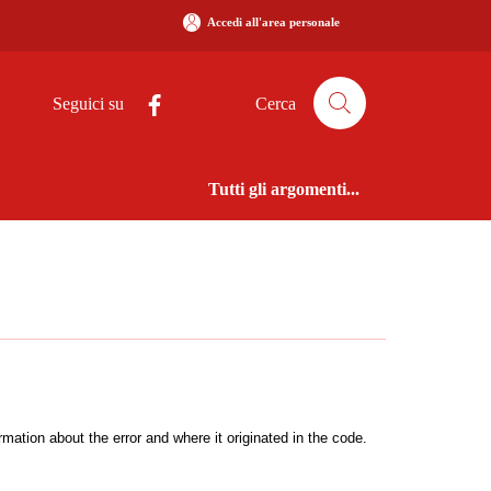
Accedi all'area personale
Seguici su
Cerca
Tutti gli argomenti...
ation about the error and where it originated in the code.