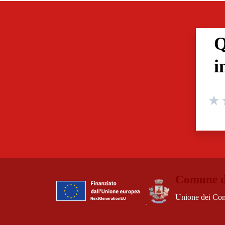
Q
i
Valuta
Valuta
V
Comune d
Unione dei Com