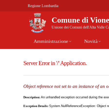
Vai al contenuto principale
(apre in un'altra scheda).
Regione Lombardia
Comune di Vione
Comune di Vion
Unione dei Comuni dell'Alta Valle 
Amministrazione
Novità
Server Error in '/' Application.
Object reference not set to an instance of an o
Description:
An unhandled exception occurred during the execu
Exception Details:
System.NullReferenceException: Object ref