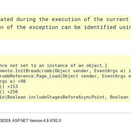
rated during the execution of the current
on of the exception can be identified usi
nce not set to an instance of an object.]

mento.InitBreadcrumb(Object sender, EventArgs e) i
rumbReference.Page_Load(Object sender, EventArgs e
rgs e) +98

) +153

) +250

.30319; ASP.NET Version:4.8.4762.0