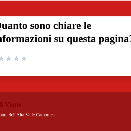
uanto sono chiare le
nformazioni su questa pagina
 da 1 a 5 stelle la pagina
 1 stelle su 5
aluta 2 stelle su 5
Valuta 3 stelle su 5
Valuta 4 stelle su 5
Valuta 5 stelle su 5
i Vione
uni dell'Alta Valle Camonica