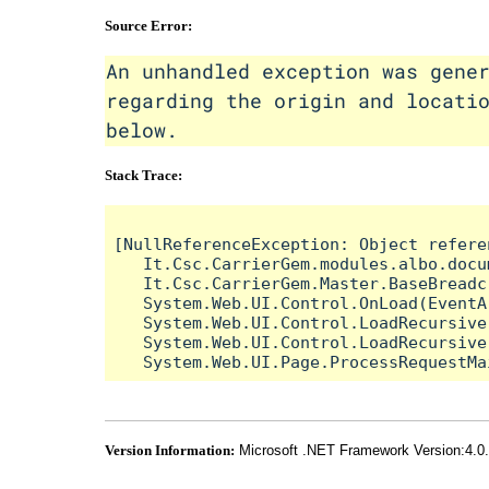
Source Error:
An unhandled exception was gene
regarding the origin and locati
below.
Stack Trace:
[NullReferenceException: Object refere
   It.Csc.CarrierGem.modules.albo.docu
   It.Csc.CarrierGem.Master.BaseBreadc
   System.Web.UI.Control.OnLoad(EventA
   System.Web.UI.Control.LoadRecursive(
   System.Web.UI.Control.LoadRecursive(
Version Information:
Microsoft .NET Framework Version:4.0