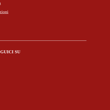
a
zioni
GUICI SU
ltra scheda).