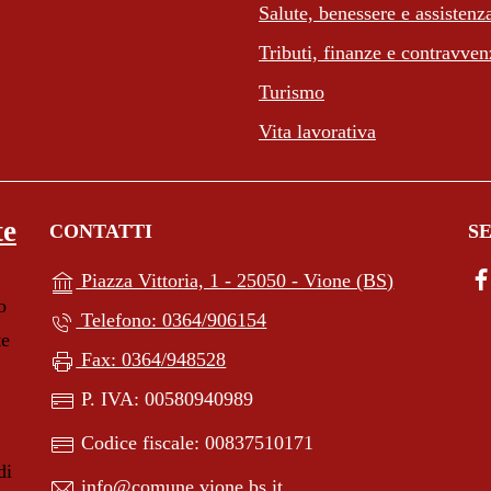
Salute, benessere e assistenz
Tributi, finanze e contravven
Turismo
Vita lavorativa
te
CONTATTI
SE
(apre in un'a
Piazza Vittoria, 1 - 25050 - Vione (BS)
o
Telefono: 0364/906154
te
Fax: 0364/948528
P. IVA: 00580940989
Codice fiscale: 00837510171
di
info@comune.vione.bs.it