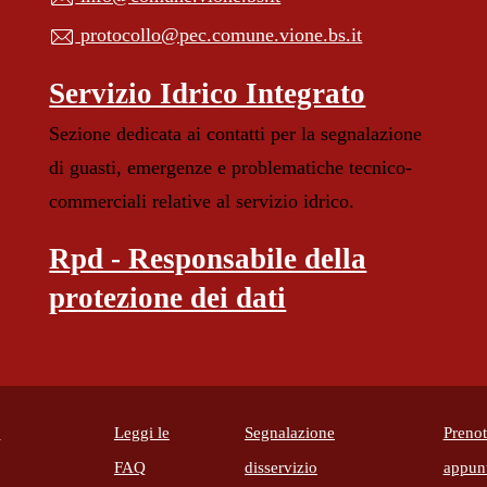
protocollo@pec.comune.vione.bs.it
Servizio Idrico Integrato
Sezione dedicata ai contatti per la segnalazione
di guasti, emergenze e problematiche tecnico-
commerciali relative al servizio idrico.
Rpd - Responsabile della
protezione dei dati
i
Leggi le
Segnalazione
Preno
e in un'altra scheda).
FAQ
disservizio
appun