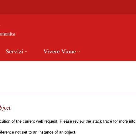
e
Camonica
Servizi
Vivere Vione
bject.
tion of the current web request. Please review the stack trace for more inform
erence not set to an instance of an object.