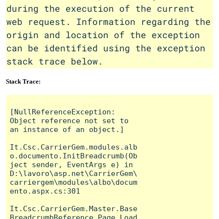
during the execution of the current
web request. Information regarding the
origin and location of the exception
can be identified using the exception
stack trace below.
Stack Trace:
[NullReferenceException: 
Object reference not set to 
an instance of an object.]

It.Csc.CarrierGem.modules.alb
o.documento.InitBreadcrumb(Ob
ject sender, EventArgs e) in 
D:\lavoro\asp.net\CarrierGem\
carriergem\modules\albo\docum
ento.aspx.cs:301

It.Csc.CarrierGem.Master.Base
BreadcrumbReference.Page_Load