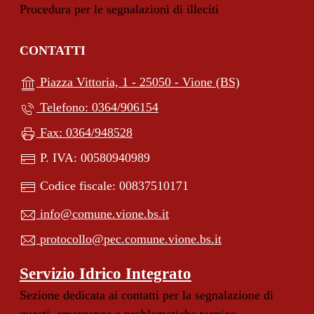
Procedura per le segnalazioni di illeciti
CONTATTI
(apre in un'alt
Piazza Vittoria, 1 - 25050 - Vione (BS)
Telefono: 0364/906154
Fax: 0364/948528
P. IVA: 00580940989
Codice fiscale: 00837510171
info@comune.vione.bs.it
protocollo@pec.comune.vione.bs.it
Servizio Idrico Integrato
Sezione dedicata ai contatti per la segnalazione di