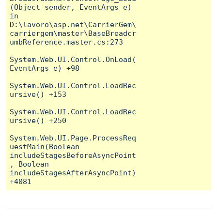
(Object sender, EventArgs e) 
in 
D:\lavoro\asp.net\CarrierGem\
carriergem\master\BaseBreadcr
umbReference.master.cs:273

System.Web.UI.Control.OnLoad(
EventArgs e) +98

System.Web.UI.Control.LoadRec
ursive() +153

System.Web.UI.Control.LoadRec
ursive() +250

System.Web.UI.Page.ProcessReq
uestMain(Boolean 
includeStagesBeforeAsyncPoint
, Boolean 
includeStagesAfterAsyncPoint) 