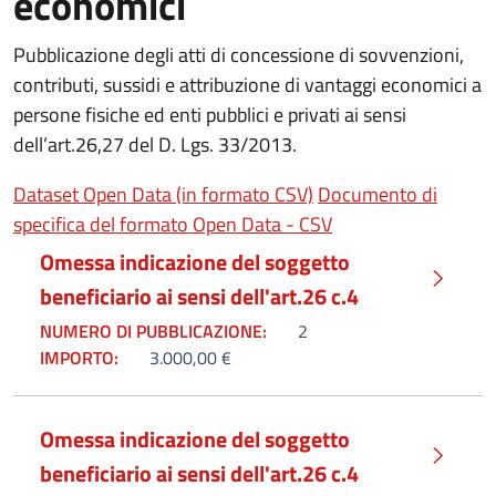
economici
Pubblicazione degli atti di concessione di sovvenzioni,
contributi, sussidi e attribuzione di vantaggi economici a
persone fisiche ed enti pubblici e privati ai sensi
dell’art.26,27 del D. Lgs. 33/2013.
(apre in un'altra sched
Dataset Open Data (in formato CSV)
Documento di
(apre in un'altra sc
specifica del formato Open Data - CSV
Omessa indicazione del soggetto
beneficiario ai sensi dell'art.26 c.4
NUMERO DI PUBBLICAZIONE:
2
IMPORTO:
3.000,00 €
Omessa indicazione del soggetto
beneficiario ai sensi dell'art.26 c.4