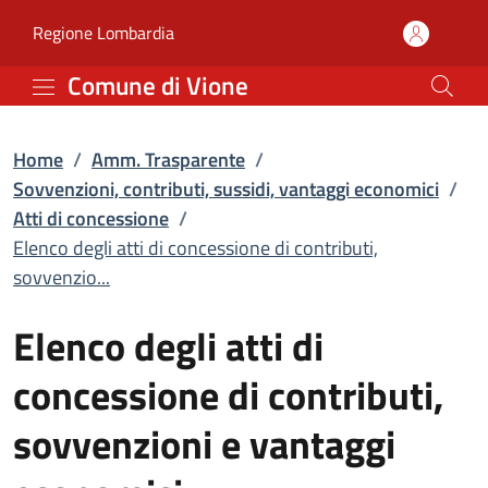
Elenco degli atti di con
Vai al contenuto principale
(apre in un'altra scheda).
Regione Lombardia
Comune di Vione
Home
/
Amm. Trasparente
/
Sovvenzioni, contributi, sussidi, vantaggi economici
/
Atti di concessione
/
Elenco degli atti di concessione di contributi,
sovvenzio...
Elenco degli atti di
concessione di contributi,
sovvenzioni e vantaggi