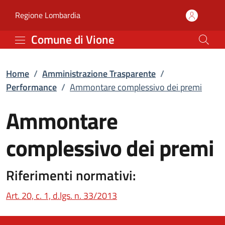
Ammontare complessivo 
Vai al contenuto principale
(apre in un'altra scheda).
Regione Lombardia
Comune di Vione
Home
/
Amministrazione Trasparente
/
Performance
/
Ammontare complessivo dei premi
Ammontare
complessivo dei premi
Riferimenti normativi:
(apre in un'altra scheda).
Art. 20, c. 1, d.lgs. n. 33/2013