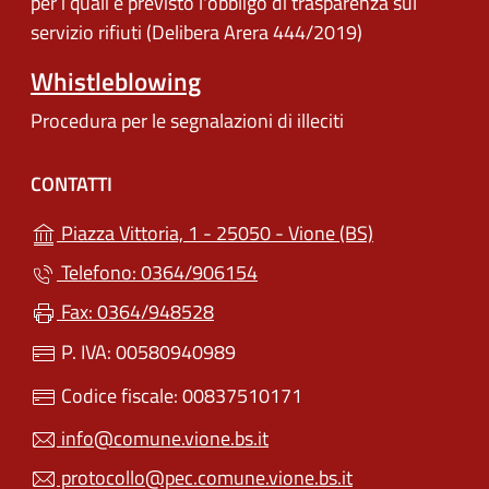
per i quali è previsto l'obbligo di trasparenza sul
servizio rifiuti (Delibera Arera 444/2019)
Whistleblowing
Procedura per le segnalazioni di illeciti
CONTATTI
(apre in un'alt
Piazza Vittoria, 1 - 25050 - Vione (BS)
Telefono: 0364/906154
Fax: 0364/948528
P. IVA: 00580940989
Codice fiscale: 00837510171
info@comune.vione.bs.it
protocollo@pec.comune.vione.bs.it