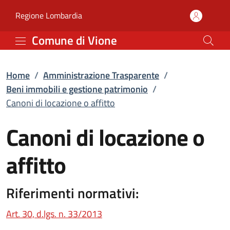
Canoni di locazione o af
Vai al contenuto principale
(apre in un'altra scheda).
Regione Lombardia
Comune di Vione
Home
/
Amministrazione Trasparente
/
Beni immobili e gestione patrimonio
/
Canoni di locazione o affitto
Canoni di locazione o
affitto
Riferimenti normativi:
(apre in un'altra scheda).
Art. 30, d.lgs. n. 33/2013