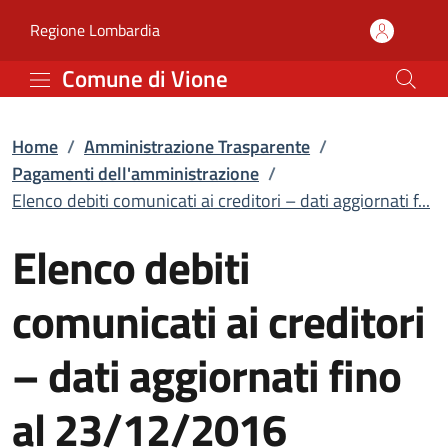
Elenco debiti comunicati
Vai al contenuto principale
(apre in un'altra scheda).
Regione Lombardia
Comune di Vione
Home
/
Amministrazione Trasparente
/
Pagamenti dell'amministrazione
/
Elenco debiti comunicati ai creditori – dati aggiornati f...
Elenco debiti
comunicati ai creditori
– dati aggiornati fino
al 23/12/2016