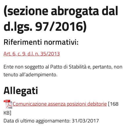
(sezione abrogata dal
d.lgs. 97/2016)
Riferimenti normativi:
(apre in un'altra scheda).
Art. 6, c. 9, d.l. n. 35/2013
Ente non soggetto al Patto di Stabilità e, pertanto, non
tenuto all’adempimento.
Allegati
(apre in un
Comunicazione assenza posizioni debitorie
[168
KB]
Data di ultimo aggiornamento: 31/03/2017