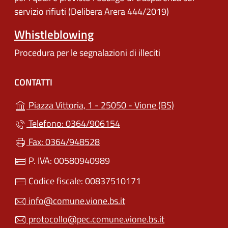
servizio rifiuti (Delibera Arera 444/2019)
Whistleblowing
Procedura per le segnalazioni di illeciti
CONTATTI
(apre in un'alt
Piazza Vittoria, 1 - 25050 - Vione (BS)
Telefono: 0364/906154
Fax: 0364/948528
P. IVA: 00580940989
Codice fiscale: 00837510171
info@comune.vione.bs.it
protocollo@pec.comune.vione.bs.it