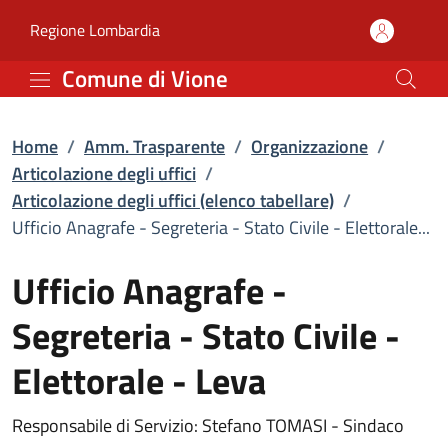
Ufficio Anagrafe - Segret
Vai al contenuto principale
(apre in un'altra scheda).
Regione Lombardia
Comune di Vione
Home
/
Amm. Trasparente
/
Organizzazione
/
Articolazione degli uffici
/
Articolazione degli uffici (elenco tabellare)
/
Ufficio Anagrafe - Segreteria - Stato Civile - Elettorale...
Ufficio Anagrafe -
Segreteria - Stato Civile -
Elettorale - Leva
Responsabile di Servizio: Stefano TOMASI - Sindaco