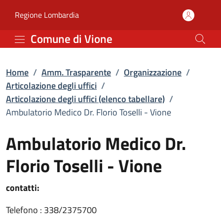
Ambulatorio Medico Dr. Fl
Vai al contenuto principale
(apre in un'altra scheda).
Regione Lombardia
Comune di Vione
Home
/
Amm. Trasparente
/
Organizzazione
/
Articolazione degli uffici
/
Articolazione degli uffici (elenco tabellare)
/
Ambulatorio Medico Dr. Florio Toselli - Vione
Ambulatorio Medico Dr.
Florio Toselli - Vione
contatti:
Telefono : 338/2375700