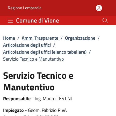
Servizio Tecnico e Manute
Vai al contenuto principale
(apre in un'altra scheda).
Regione Lombardia
Comune di Vione
Home
/
Amm. Trasparente
/
Organizzazione
/
Articolazione degli uffici
/
Articolazione degli uffici (elenco tabellare)
/
Servizio Tecnico e Manutentivo
Servizio Tecnico e
Manutentivo
Responsabile
- Ing. Mauro TESTINI
Impiegato
- Geom. Fabrizio RIVA