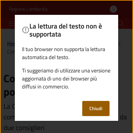
Commissione giudici pop
Vai al contenuto principale
(apre in un'altra scheda).
Regione Lombardia
Comune di Vione
La lettura del testo non è
supportata
Home
/
Amministrazione
/
Organi di governo
/
Il tuo browser non supporta la lettura
Commissione giudici popolari
automatica del testo.
Ti suggeriamo di utilizzare una versione
Commissione giudici
aggiornata di uno dei browser più
diffusi in commercio.
popolari
La Commissione giudici popolari è
Chiudi
composta dal Sindaco, che la presiede, e da
due consiglieri