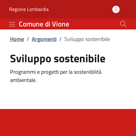
Sviluppo sostenibile | 
Vai al contenuto principale
(apre in un'altra scheda).
Regione Lombardia
Comune di Vione
Home
/
Argomenti
/
Sviluppo sostenibile
Sviluppo sostenibile
Programmi e progetti per la sostenibilità
ambientale.