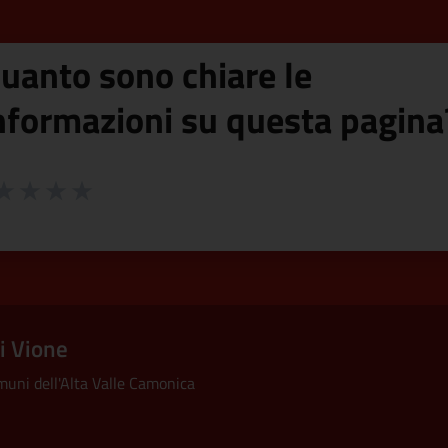
uanto sono chiare le
nformazioni su questa pagina
 da 1 a 5 stelle la pagina
ta 1 stelle su 5
aluta 2 stelle su 5
Valuta 3 stelle su 5
Valuta 4 stelle su 5
Valuta 5 stelle su 5
i Vione
uni dell'Alta Valle Camonica