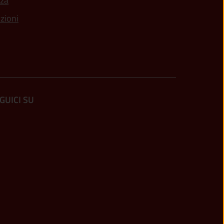
nza
nzioni
GUICI SU
altra scheda).