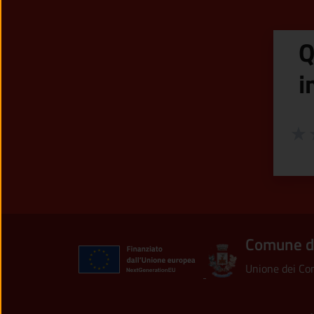
Q
i
Valuta
Valu
V
Comune d
Unione dei Com