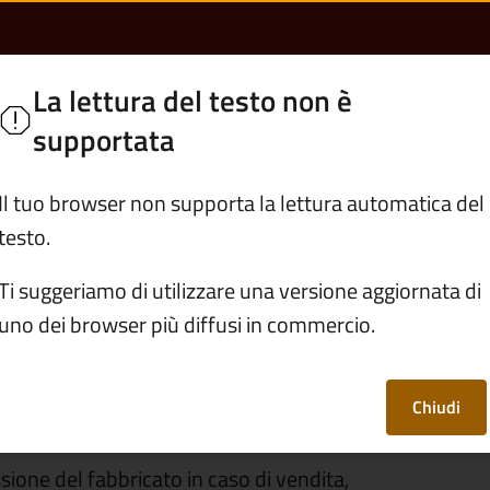
ssione del fabbrica
La lettura del testo non è
 Camonica
supportata
Servizi
Vivere Vione
Il tuo browser non supporta la lettura automatica del
testo.
dati
/
Modulistica
/
Comunicazione di cessione del fabbr
Ti suggeriamo di utilizzare una versione aggiornata di
uno dei browser più diffusi in commercio.
 cessione del
Chiudi
ione del fabbricato in caso di vendita,