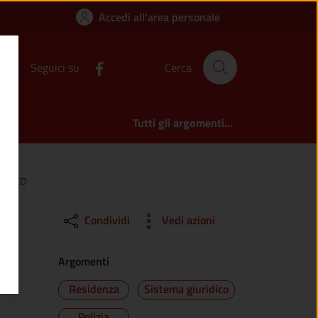
to | Comune di Vione
Accedi all'area personale
Seguici su
Cerca
Tutti gli argomenti...
icato
Condividi
Vedi azioni
Argomenti
Residenza
Sistema giuridico
Polizia