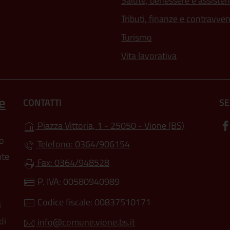
Salute, benessere e assiste
Tributi, finanze e contravve
Turismo
Vita lavorativa
e
CONTATTI
SE
(apre in un'
Piazza Vittoria, 1 - 25050 - Vione (BS)
lo
Telefono: 0364/906154
nte
Fax: 0364/948528
P. IVA: 00580940989
Codice fiscale: 00837510171
i
di
info@comune.vione.bs.it