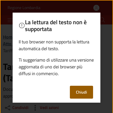
Tariffe della tassa rifiut
Vai al contenuto principale
(apre in un'altra scheda).
Regione Lombardia
Comune di Vione
La lettura del testo non è
supportata
Home
/
Amministrazione
/
Documenti e dati
/
Il tuo browser non supporta la lettura
Atto normativo
/
automatica del testo.
Tariffe della tassa rifiuti (Tari) in vigore
Ti suggeriamo di utilizzare una versione
Tariffe della tassa rifiuti
aggiornata di uno dei browser più
diffusi in commercio.
(Tari) in vigore
Documento contenente le tariffe Tari in vigore
Chiudi
approvate dal Consiglio comunale
Condividi
Vedi azioni