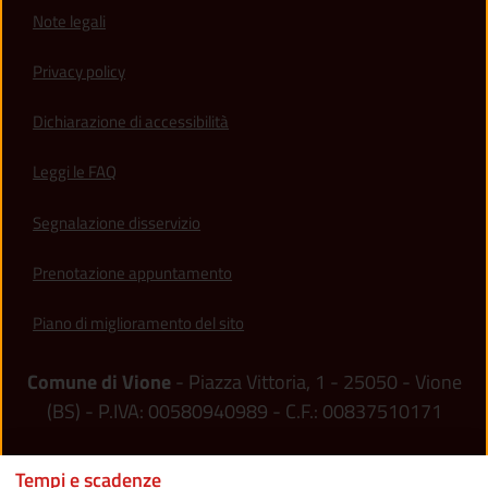
Note legali
Privacy policy
(apre in un'altra scheda).
Dichiarazione di accessibilità
Leggi le FAQ
Segnalazione disservizio
Prenotazione appuntamento
Piano di miglioramento del sito
Comune di Vione
- Piazza Vittoria, 1 - 25050 - Vione
(BS) - P.IVA: 00580940989 - C.F.: 00837510171
Tempi e scadenze