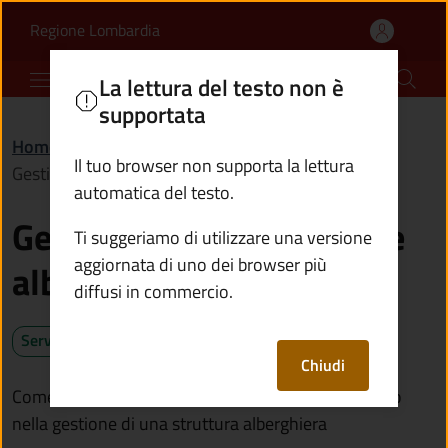
Gestire strutture ricett
Vai al contenuto principale
(apre in un'altra scheda).
Regione Lombardia
Comune di Vione
La lettura del testo non è
supportata
Home
/
Servizi
/
Imprese e commercio
/
Il tuo browser non supporta la lettura
Gestire strutture ricettive alberghiere
automatica del testo.
Gestire strutture ricettive
Ti suggeriamo di utilizzare una versione
aggiornata di uno dei browser più
alberghiere
diffusi in commercio.
Servizio attivo
Chiudi
Come avviare, sospendere o comunicare il subentro
nella gestione di una struttura alberghiera