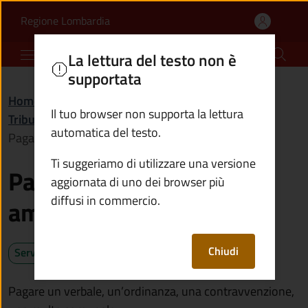
Pagare una sanzione am
Vai al contenuto principale
(apre in un'altra scheda).
Regione Lombardia
Comune di Vione
La lettura del testo non è
supportata
Home
/
Servizi
/
Il tuo browser non supporta la lettura
Tributi, finanze e contravvenzioni
/
automatica del testo.
Pagare una sanzione amministrativa
Ti suggeriamo di utilizzare una versione
Pagare una sanzione
aggiornata di uno dei browser più
diffusi in commercio.
amministrativa
Chiudi
Servizio attivo
Pagare un verbale, un’ordinanza, una contravvenzione,