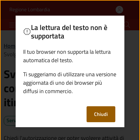
Svolgere attività di com
Vai al contenuto principale
(apre in un'altra scheda).
Regione Lombardia
Comune di Vione
La lettura del testo non è
supportata
Home
/
Servizi
/
Imprese e commercio
/
Il tuo browser non supporta la lettura
Svolgere attività di commercio in forma itinerante
automatica del testo.
Svolgere attività di
Ti suggeriamo di utilizzare una versione
aggiornata di uno dei browser più
commercio in forma
diffusi in commercio.
itinerante
Chiudi
Servizio attivo
Chiedi l'autorizzazione per poter svolgere attività di