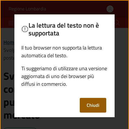
Svolgere attività di com
Vai al contenuto principale
(apre in un'altra scheda).
Regione Lombardia
Comune di Vione
La lettura del testo non è
supportata
Home
/
Servizi
/
Imprese e commercio
/
Il tuo browser non supporta la lettura
Svolgere attività di commercio su aree pubbliche in
automatica del testo.
posteggio di mercato
Ti suggeriamo di utilizzare una versione
Svolgere attività di
aggiornata di uno dei browser più
diffusi in commercio.
commercio su aree
pubbliche in posteggio di
Chiudi
mercato