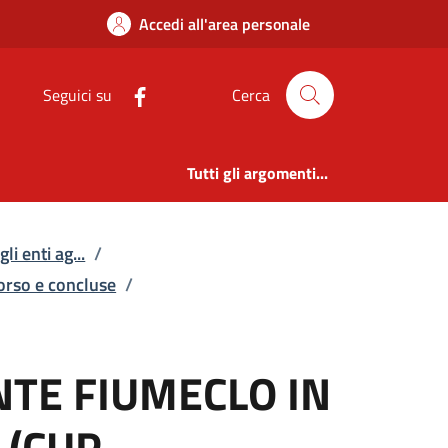
UMECLO IN VALLE DI 
Accedi all'area personale
Seguici su
Cerca
Tutti gli argomenti...
li enti ag...
/
corso e concluse
/
NTE FIUMECLO IN
 (CUP