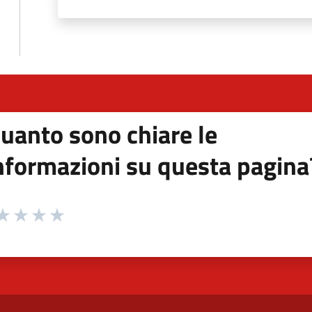
uanto sono chiare le
nformazioni su questa pagina
 da 1 a 5 stelle la pagina
ta 1 stelle su 5
aluta 2 stelle su 5
Valuta 3 stelle su 5
Valuta 4 stelle su 5
Valuta 5 stelle su 5