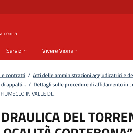
LICA DEL TORRENTE FI
 Camonica
Servizi
Vivere Vione
 e contratti
/
Atti delle amministrazioni aggiudicatrici e deg
di appalti...
/
Dettagli sulle procedure di affidamento in 
IUMECLO IN VALLE DI...
IDRAULICA DEL TORRE
 LOCALITÀ CORTEBONA”