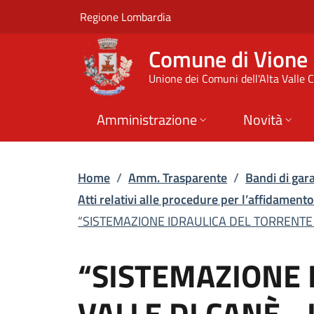
“SISTEMAZIONE IDRAU
Vai al contenuto principale
(apre in un'altra scheda).
Regione Lombardia
Comune di Vione
Unione dei Comuni dell'Alta Valle
Amministrazione
Novità
Home
/
Amm. Trasparente
/
Bandi di gara
Atti relativi alle procedure per l’affidamento 
“SISTEMAZIONE IDRAULICA DEL TORRENTE F
“SISTEMAZIONE 
VALLE DI CANÈ -