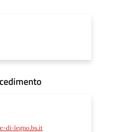
ocedimento
-di-legno.bs.it