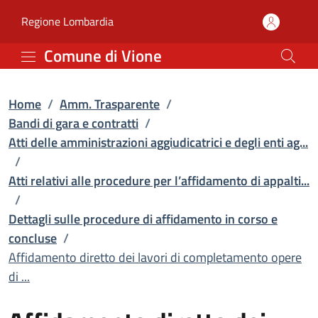
Affidamento diretto dei l
Vai al contenuto principale
(apre in un'altra scheda).
Regione Lombardia
Comune di Vione
Home
/
Amm. Trasparente
/
Bandi di gara e contratti
/
Atti delle amministrazioni aggiudicatrici e degli enti ag...
/
Atti relativi alle procedure per l’affidamento di appalti...
/
Dettagli sulle procedure di affidamento in corso e
concluse
/
Affidamento diretto dei lavori di completamento opere
di ...