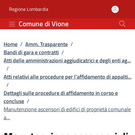
Manutenzione ascensori di
Vai al contenuto principale
(apre in un'altra scheda).
Regione Lombardia
Comune di Vione
Home
/
Amm. Trasparente
/
Bandi di gara e contratti
/
Atti delle amministrazioni aggiudicatrici e degli enti ag...
/
Atti relativi alle procedure per l’affidamento di appalti...
/
Dettagli sulle procedure di affidamento in corso e
concluse
/
Manutenzione ascensori di edifici di proprietà comunale
a...