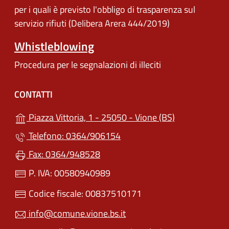
per i quali è previsto l'obbligo di trasparenza sul
servizio rifiuti (Delibera Arera 444/2019)
Whistleblowing
Procedura per le segnalazioni di illeciti
CONTATTI
(apre in un'alt
Piazza Vittoria, 1 - 25050 - Vione (BS)
Telefono: 0364/906154
Fax: 0364/948528
P. IVA: 00580940989
Codice fiscale: 00837510171
info@comune.vione.bs.it