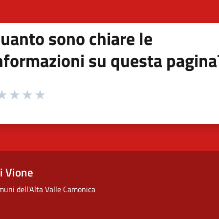
uanto sono chiare le
nformazioni su questa pagina
 da 1 a 5 stelle la pagina
ta 1 stelle su 5
aluta 2 stelle su 5
Valuta 3 stelle su 5
Valuta 4 stelle su 5
Valuta 5 stelle su 5
i Vione
uni dell'Alta Valle Camonica