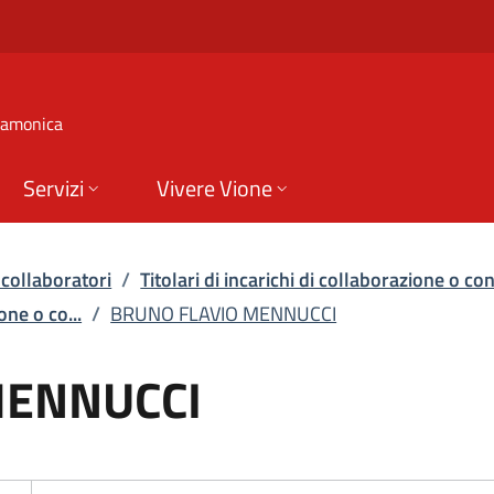
I | Dettagli sui tit
 Camonica
Servizi
Vivere Vione
 collaboratori
/
Titolari di incarichi di collaborazione o c
one o co...
/
BRUNO FLAVIO MENNUCCI
MENNUCCI