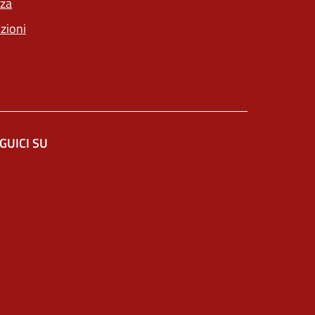
nza
nzioni
GUICI SU
altra scheda).