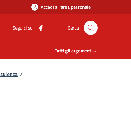
olari di incarichi di
Accedi all'area personale
Seguici su
Cerca
Tutti gli argomenti...
onsulenza
/