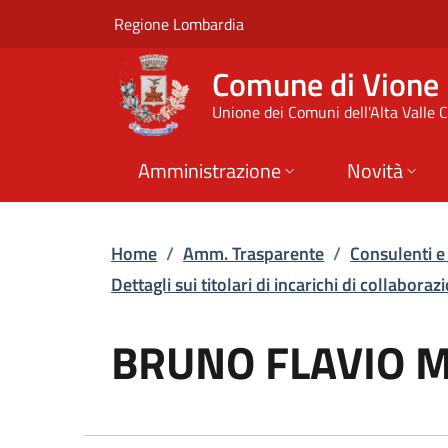
BRUNO FLAVIO MENNUCC
Vai al contenuto principale
(apre in un'altra scheda).
Regione Lombardia
Comune di Vione
Unione dei Comuni dell'Alta Valle
Amministrazione
Novità
Home
/
Amm. Trasparente
/
Consulenti e
Dettagli sui titolari di incarichi di collaborazi
BRUNO FLAVIO 