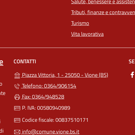
Salute, benessere e assiste
Tributi, finanze e contravve
Turismo
Vita lavorativa
e
CONTATTI
SE
(apre in un'
Piazza Vittoria, 1 - 25050 - Vione (BS)
lo
Telefono: 0364/906154
nte
Fax: 0364/948528
P. IVA: 00580940989
Codice fiscale: 00837510171
i
di
info@comune.vione.bs.it