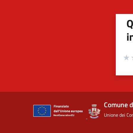
Q
i
Valuta
Valu
V
Comune d
Unione dei Com