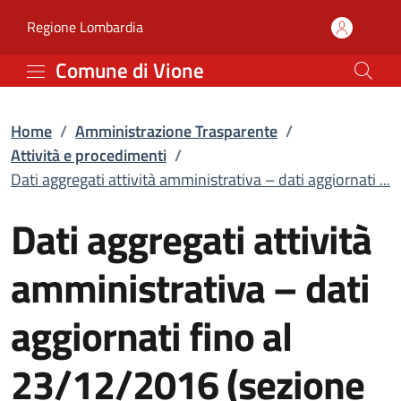
Dati aggregati attività 
Vai al contenuto principale
(apre in un'altra scheda).
Regione Lombardia
Comune di Vione
Home
/
Amministrazione Trasparente
/
Attività e procedimenti
/
Dati aggregati attività amministrativa – dati aggiornati ...
Dati aggregati attività
amministrativa – dati
aggiornati fino al
23/12/2016 (sezione