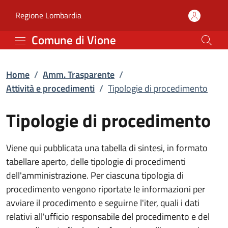
Tipologie di procedimen
Vai al contenuto principale
(apre in un'altra scheda).
Regione Lombardia
Comune di Vione
Home
/
Amm. Trasparente
/
Attività e procedimenti
/
Tipologie di procedimento
Tipologie di procedimento
Viene qui pubblicata una tabella di sintesi, in formato
tabellare aperto, delle tipologie di procedimenti
dell'amministrazione. Per ciascuna tipologia di
procedimento vengono riportate le informazioni per
avviare il procedimento e seguirne l'iter, quali i dati
relativi all'ufficio responsabile del procedimento e del