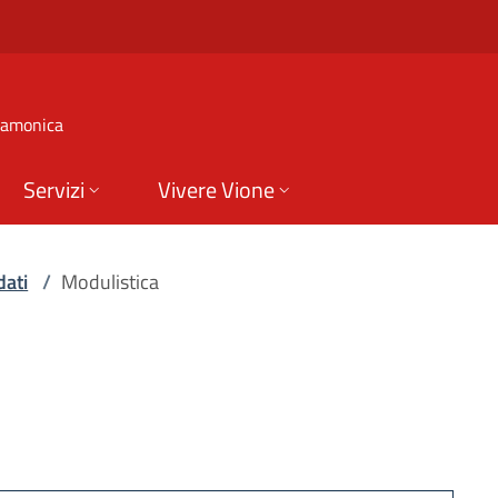
e di Vione
 Camonica
Servizi
Vivere Vione
dati
/
Modulistica