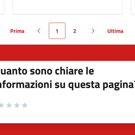
Prima
1
2
Ultima
Pagina
Pagina precedente
Pagina
Pagina
Pagina successiv
Pagina
uanto sono chiare le
nformazioni su questa pagina
 da 1 a 5 stelle la pagina
ta 1 stelle su 5
aluta 2 stelle su 5
Valuta 3 stelle su 5
Valuta 4 stelle su 5
Valuta 5 stelle su 5