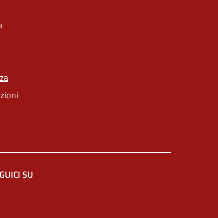
a
nza
nzioni
GUICI SU
altra scheda).