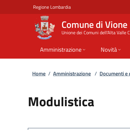
Modulistica | Comun
Vai al contenuto principale
(apre in un'altra scheda).
Regione Lombardia
Comune di Vione
Unione dei Comuni dell'Alta Valle
Amministrazione
Novità
Home
/
Amministrazione
/
Documenti e 
Modulistica